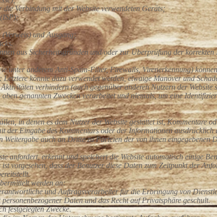
r die Verbindung mit der Website verwendeten Geräts;
(ISP);
s (Verweis) und Ausgang;
icks.
nen aus Sicherheitsgründen und/oder zur Überprüfung der korrekten 
wie unter anderem Anti-Spam-Filter, Firewalls, Virenerkennung) könn
n: Letztere könnte dazu verwendet werden, etwaige Manöver und Schade
e Aktivitäten verhindern (auch gegenüber anderen Nutzern der Website sel
oben genannten Zwecken verarbeitet und niemals, um eine Identifizier
llen, in denen es dem Nutzer der Website gestattet ist, Kommentare o
 mit der Eingabe des Kommentars oder der Informationen ausdrücklic
n Weitergabe auch an Dritte zu Parteien der von ihnen eingegebenen D
e anfordert, erkennt und speichert die Website automatisch einige Benu
 ist vorgesehen, dass der Benutzer diese Daten zum Zeitpunkt der Anfo
reitstellt.
ermittelt werden an:
Verantwortliche und Auftragsverarbeiter für die Erbringung von Dienst
 personenbezogener Daten und das Recht auf Privatsphäre geschult.
lich festgelegten Zwecke.