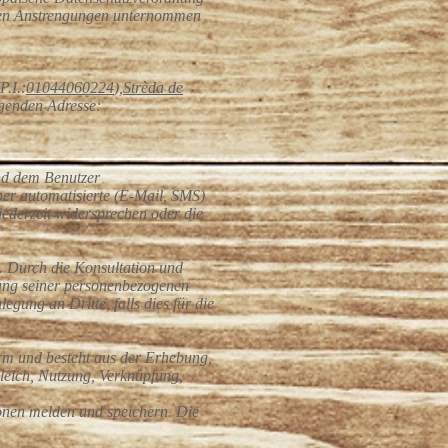
igen Anstrengungen unternommen
.I.:
01044060224
),
Strèda de
genden Adresse:
und dem Benutzer
er automatisierte (E-Mail, SMS)
jederzeit widersprechen oder die
. Durch die Konsultation und
tung seiner personenbezogenen
gung an Dritte, falls dies für die
rm und besteht aus der Erhebung,
leich, Nutzung, Verknüpfung,
onen melden und speichern. Die