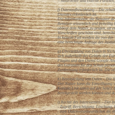
– Mitarbeiter und externe Parteie
f) Datenaufbewahrung – Die erhalte
Dienstes erforderlich ist.
Die Informationen, die Benutzer de
Benutzer wissentlich und freiwillig
obliegt dem Nutzer, zu prüfen, ob 
Vorschriften geschützt sind, berechti
In keinem Fall werden die von der 
eine berechtigte Anfrage der Justi
g) Übermittlung von Daten in Nich
sich außerhalb des Gebiets der Eu
Plugins und den Dienst Google Ana
des Garanten für den Schutz person
Zustimmung erforderlich ist. Die 
h) Bereitstellung von Daten – Die B
Der Nutzer kann die Einwilligung v
Kontakt-Link unten auf der Seite).
bereitgestellt werden können und da
i) Rechte des Interessenten – Der I
- Zugriff, Berichtigung, Löschung
- vom Datenverantwortlichen die ih