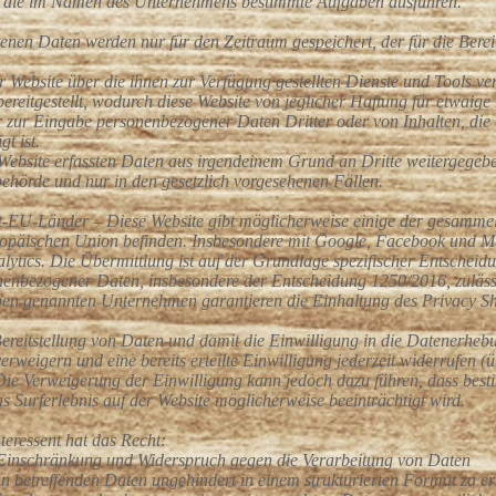
n, die im Namen des Unternehmens bestimmte Aufgaben ausführen.
nen Daten werden nur für den Zeitraum gespeichert, der für die Bereit
r Website über die ihnen zur Verfügung gestellten Dienste und Tools v
 bereitgestellt, wodurch diese Website von jeglicher Haftung für etwaige
er zur Eingabe personenbezogener Daten Dritter oder von Inhalten, die 
gt ist.
Website erfassten Daten aus irgendeinem Grund an Dritte weitergegeben
zbehörde und nur in den gesetzlich vorgesehenen Fällen.
t-EU-Länder – Diese Website gibt möglicherweise einige der gesammelt
ropäischen Union befinden. Insbesondere mit Google, Facebook und Mic
lytics. Die Übermittlung ist auf der Grundlage spezifischer Entschei
enbezogener Daten, insbesondere der Entscheidung 1250/2016, zulässig
oben genannten Unternehmen garantieren die Einhaltung des Privacy Sh
ereitstellung von Daten und damit die Einwilligung in die Datenerhebun
erweigern und eine bereits erteilte Einwilligung jederzeit widerrufen
 Die Verweigerung der Einwilligung kann jedoch dazu führen, dass bes
s Surferlebnis auf der Website möglicherweise beeinträchtigt wird.
nteressent hat das Recht:
, Einschränkung und Widerspruch gegen die Verarbeitung von Daten
n betreffenden Daten ungehindert in einem strukturierten Format zu e