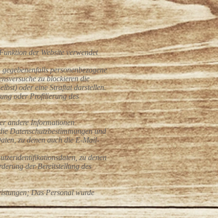
Funktion der Website verwendet
en gegebenenfalls personenbezogene
nsversuche zu blockieren die
bst) oder eine Straftat darstellen.
ung oder Profilierung des
der andere Informationen
h die Datenschutzbestimmungen und
aten, zu denen auch die E-Mail-
tzeridentifikationsdaten, zu denen
rderung der Bereitstellung des
leistungen; Das Personal wurde