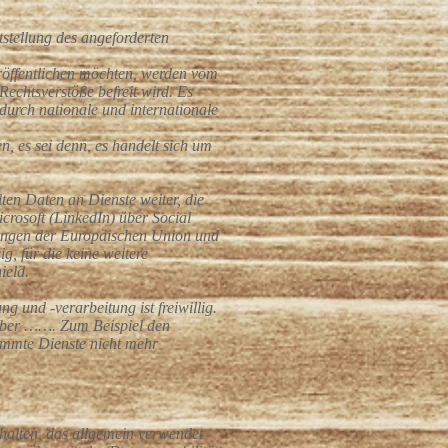
stellung des angeforderten
eröffentlichen möchten, werden vom
 Rechtsverstöße befreit wird. Es
durch nationale und internationale
, es sei denn, es handelt sich um
en Daten an Dienste weiter, die
rosoft (LinkedIn) über Social
dungen der Europäischen Union und
, für die keine weitere
ield.
g und -verarbeitung ist freiwillig.
 (über ……. Zum Beispiel den
timmte Dienste nicht mehr
rhalten, das allgemein verwendet