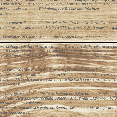
 ) und spätere Änderungen, wobei alle möglichen und verhältnismäß
cht zu verletzen, unter Einhaltung der Rechte und Pflichten.
arüber:
tenverantwortliche gemäß den geltenden Gesetzen ist Garnì Ciamorc (P
rreichbar über den Bereich KONTAKTE oder per E-Mail unter der fol
n Eigentümer und durch von ihm ausdrücklich Bevollmächtigte.
rarbeitung zielt darauf ab, die angeforderten Dienste bereitzustellen 
n und/oder Produkten des Eigentümers zu senden, und zwar sowohl üb
erpost) Tools . ). Der Nutzer kann der Zusendung solcher Mitteilungen 
g – Diese Website verarbeitet Daten auf Grundlage einer Einwilligung
 Nutzer diesen Informationen ausdrücklich zu und stimmt der Verarbei
riebenen Methoden und Zwecke zu, einschließlich einer etwaigen Offenle
rderlich ist.
onenbezogener Daten – Die Verarbeitung erfolgt in automatisierter Fo
wahrung, Abfrage, Verarbeitung, Änderung, Auswahl, Extraktion, Verg
ng und Datenvernichtung.
dateien, die automatisch während Benutzerbesuchen erfasste Informati
 die folgenden sein:
esse);