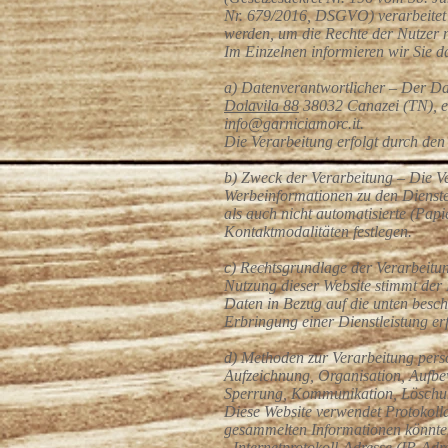
Nr. 679/2016, DSGVO) verarbeitet
werden, um die Rechte der Nutzer ni
Im Einzelnen informieren wir Sie d
a) Datenverantwortlicher – Der Da
Dolavila 88
38032 Canazei (TN), e
info@garniciamorc.it
.
Die Verarbeitung erfolgt durch de
b) Zweck der Verarbeitung – Die Ve
Werbeinformationen zu den Dienste
als auch nicht automatisierte (Papi
Kontaktmodalitäten festlegen.
c) Rechtsgrundlage der Verarbeitun
Nutzung dieser Website stimmt der
Daten in Bezug auf die unten besch
Erbringung einer Dienstleistung erfo
d) Methoden zur Verarbeitung pers
Aufzeichnung, Organisation, Aufbe
Sperrung, Kommunikation, Löschu
Diese Website verwendet Protokoll
gesammelten Informationen könnten
- Internetprotokoll-Adresse (IP-Adr