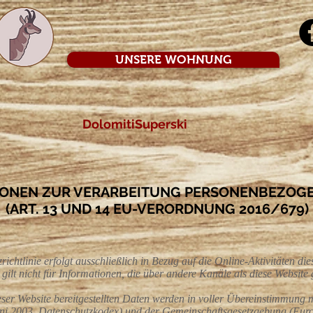
UNSERE WOHNUNG
DolomitiSuperski
IONEN ZUR VERARBEITUNG PERSONENBEZOGE
(ART. 13 UND 14 EU-VERORDNUNG 2016/679)
htlinie erfolgt ausschließlich in Bezug auf die Online-Aktivitäten dies
 gilt nicht für Informationen, die über andere Kanäle als diese Websit
ser Website bereitgestellten Daten werden in voller Übereinstimmung 
Juni 2003, Datenschutzkodex) und der Gemeinschaftsgesetzgebung (Eu