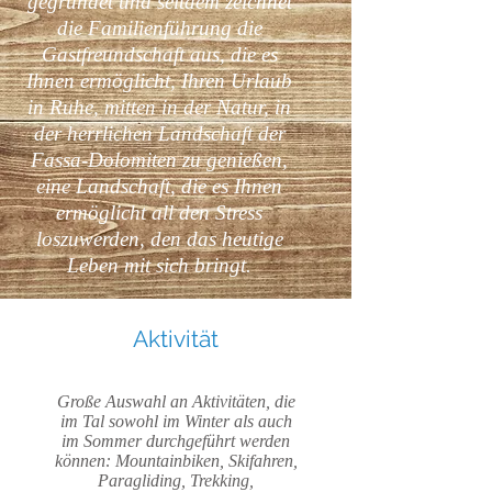
gegründet und seitdem zeichnet
die Familienführung die
Gastfreundschaft aus, die es
Ihnen ermöglicht, Ihren Urlaub
in Ruhe, mitten in der Natur, in
der herrlichen Landschaft der
Fassa-Dolomiten zu genießen,
eine Landschaft, die es Ihnen
ermöglicht all den Stress
loszuwerden, den das heutige
Leben mit sich bringt.
Aktivität
Große Auswahl an Aktivitäten, die
im Tal sowohl im Winter als auch
im Sommer durchgeführt werden
können: Mountainbiken, Skifahren,
Paragliding, Trekking,