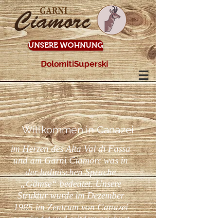
UNSERE WOHNUNG
DolomitiSuperski
Willkommen in Canazei
im Herzen des Alta Val di Fassa
und am Garnì Ciamorc was in
der ladinischen Sprache
„Gämse“ bedeutet. Unsere
Struktur wurde im Dezember
1985 im Zentrum von Canazei